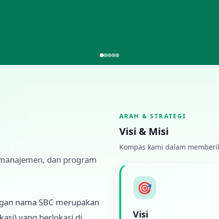
ARAH & STRATEGI
Visi & Misi
Kompas kami dalam memberikan
em manajemen, dan program
🎯
 dengan nama SBC merupakan
Visi
kasi) yang berlokasi di