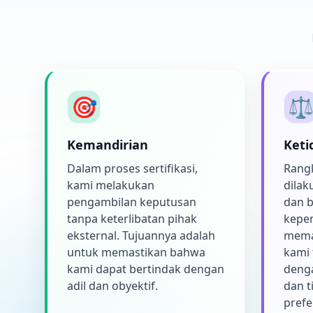
🎯
⚖
Kemandirian
Keti
Dalam proses sertifikasi,
Rangk
kami melakukan
dilak
pengambilan keputusan
dan b
tanpa keterlibatan pihak
kepen
eksternal. Tujuannya adalah
mema
untuk memastikan bahwa
kami 
kami dapat bertindak dengan
denga
adil dan obyektif.
dan t
prefe