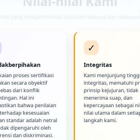
Nilai yang menjadi fondasi cara kami bekerja dan melayani
️
✓
dakberpihakan
Integritas
aian proses sertifikasi
Kami menjunjung tingg
ukan secara obyektif
integritas, mematuhi pr
ebas dari konflik
prinsip kejujuran, tidak
tingan. Hal ini
menerima suap, dan
stikan bahwa penilaian
kepercayaan sebagai nil
terhadap kesesuaian
nilai utama dalam setia
n standar adalah netral
langkah kami.
idak dipengaruhi oleh
rensi dan diskriminasi.