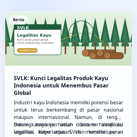
Berita
SVLK: Kunci Legalitas Produk Kayu
Indonesia untuk Menembus Pasar
Global
Industri kayu Indonesia memiliki potensi besar
untuk terus berkembang di pasar nasional
maupun internasional. Namun, di tengah
meningkatnya perhatian dunia terhadap isu
Dalam konteks inilah Sistem Verifikasi
legalitas, keberlanjutan, dan ketertelusuran
Legalitas Kayu atau SVLK memiliki peran