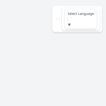
Select Language
⋮⋮
▼
PT. SBC ASIA Sertifikasi
EMPOWERING EXCELLENCE
Unveiling Your True Potential
Social Media
Facebook
Instagram
LinkedIn
YouTube