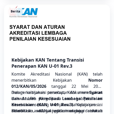
dipertanggungjawabkan sesuai dengan
prinsip ketidakberpihakan (impartiality) dan
Berita
kompetensi. Hal ini sejalan dengan pentingnya
konsistensi serta ketertelusuran dalam proses
penilaian kesesuaian.
Kebijakan KAN Tentang Transisi
Penerapan KAN U-01 Rev.3
Komite Akreditasi Nasional (KAN) telah
menerbitkan Kebijakan
Nomor
012/KAN/05/2026
tanggal 22 Mei 2026
mengenai transisi penerapan dokumen
Dalam kebijakan tersebut, KAN menetapkan
Syarat
dan Aturan Akreditasi Lembaga Penilaian
bahwa LPK yang pada saat kebijakan ini
Kesesuaian (KAN U-01 Rev.3)
diterbitkan sedang menjalani tahapan proses
. Kebijakan ini
diterbitkan sebagai pedoman bagi seluruh
akreditasi awal, akreditasi ulang, dan/atau
Selain itu, KAN juga mengatur terkait